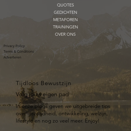
QUOTES
GEDICHTEN
METAFOREN
TRAININGEN
OVER ONS
Privacy Policy
Terms & Conditions
Adverteren
Tijdloos Bewustzijn
Volg jouw eigen pad
In onze blogs geven we uitgebreide tips
over gezondheid, ontwikkeling, welzijn,
lifestyle en nog zo veel meer. Enjoy!