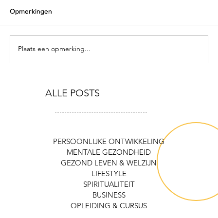
Opmerkingen
Plaats een opmerking...
4 ESSENTIALS VOOR IN HUIS OM
ALLE POSTS
GEZOND TE BLIJVEN
PERSOONLIJKE ONTWIKKELING
MENTALE GEZONDHEID
GEZOND LEVEN & WELZIJN
LIFESTYLE
SPIRITUALITEIT
BUSINESS
OPLEIDING & CURSUS