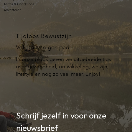
Terms & Conditions
Adverteren
Tijdloos Bewustzijn
Volg jouw eigen pad
In onze blogs geven we uitgebreide tips
over gezondheid, ontwikkeling, welzijn,
lifestyle en nog zo veel meer. Enjoy!
Schrijf jezelf in voor onze 
nieuwsbrief