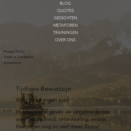
BLOG
QUOTES
GEDICHTEN
METAFOREN
TRAININGEN
OVER ONS
Privacy Policy
Terms & Conditions
Adverteren
Tijdloos Bewustzijn
Volg jouw eigen pad
In onze blogs geven we uitgebreide tips
over gezondheid, ontwikkeling, welzijn,
lifestyle en nog zo veel meer. Enjoy!