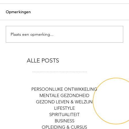
Opmerkingen
Plaats een opmerking...
4 ESSENTIALS VOOR IN HUIS OM
ALLE POSTS
GEZOND TE BLIJVEN
PERSOONLIJKE ONTWIKKELING
MENTALE GEZONDHEID
GEZOND LEVEN & WELZIJN
LIFESTYLE
SPIRITUALITEIT
BUSINESS
OPLEIDING & CURSUS