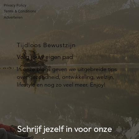
Privacy Policy
Terms & Conditions
Adverteren
Tijdloos Bewustzijn
Volg jouw eigen pad
In onze blogs geven we uitgebreide tips
over gezondheid, ontwikkeling, welzijn,
lifestyle en nog zo veel meer. Enjoy!
Schrijf jezelf in voor onze 