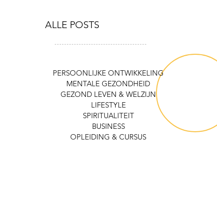
4 ESSENTIALS VOOR IN HUIS OM
ALLE POSTS
GEZOND TE BLIJVEN
PERSOONLIJKE ONTWIKKELING
MENTALE GEZONDHEID
GEZOND LEVEN & WELZIJN
LIFESTYLE
SPIRITUALITEIT
BUSINESS
OPLEIDING & CURSUS